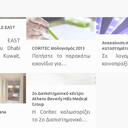
LE EAST
EAST
Ανακαίνιση σ
u Dhabi
CORITEC Ισολογισμός 2013
καταστημάτ
Kuwait,
Πατήστε το παρακάτω
Σε λογα
εικονίδιο για…
κοινοπραξ
2ο Διεπιστημονικό κέντρο
Athens Beverly Hills Medical
Group
Η Coritec καλωσορίζει
ana
το 2ο Διεπιστημονικό…